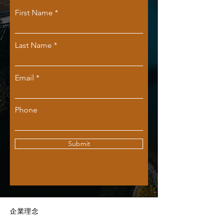
First Name
Last Name
Email
Phone
Submit
​企業理念